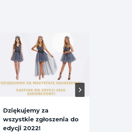
Dziękujemy za
Miss W
wszystkie zgłoszenia do
Mazowi
edycji 2022!
półfina