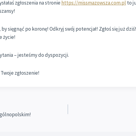
ysłałaś zgłoszenia na stronie
https://missmazowsza.com.pl
to j
szansy!
 by sięgnąć po koronę! Odkryj swój potencjał! Zgłoś się już dziś
 życie!
pytania – jesteśmy do dyspozycji.
 Twoje zgłoszenie!
ogólnopolskim!