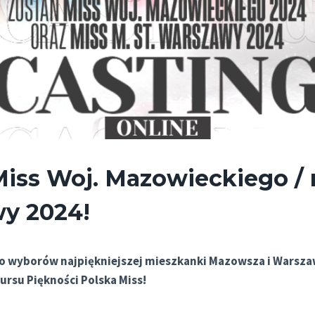
iss Woj. Mazowieckiego / m
y 2024!
do wyborów najpiękniejszej mieszkanki Mazowsza i Warsz
rsu Piękności Polska Miss!