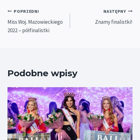
Nawigacja
POPRZEDNI
NASTĘPNY
Miss Woj. Mazowieckiego
Znamy finalistki!
wpisu
2022 – półfinalistki
Podobne wpisy