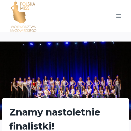
Przejdź
do
treści
Znamy nastoletnie
finalistki!