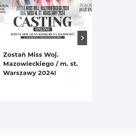
Zostań Miss Woj.
Zbliża 
Mazowieckiego / m. st.
wyjątk
Warszawy 2024!
wiosn