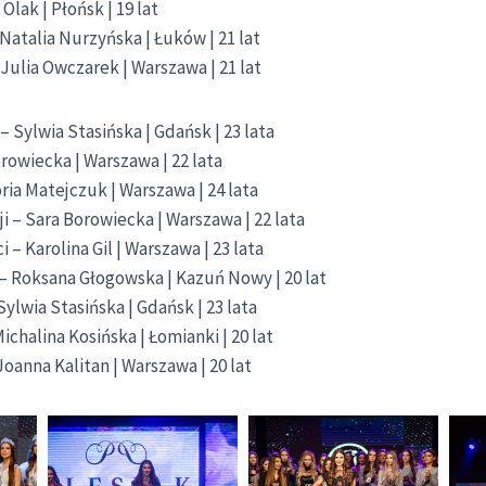
Olak | Płońsk | 19 lat
Natalia Nurzyńska | Łuków | 21 lat
 Julia Owczarek | Warszawa | 21 lat
 Sylwia Stasińska | Gdańsk | 23 lata
orowiecka | Warszawa | 22 lata
ria Matejczuk | Warszawa | 24 lata
cji – Sara Borowiecka | Warszawa | 22 lata
– Karolina Gil | Warszawa | 23 lata
– Roksana Głogowska | Kazuń Nowy | 20 lat
Sylwia Stasińska | Gdańsk | 23 lata
ichalina Kosińska | Łomianki | 20 lat
oanna Kalitan | Warszawa | 20 lat