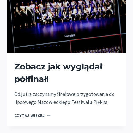
Zobacz jak wyglądał
półfinał!
Od jutra zaczynamy finałowe przygotowania do
lipcowego Mazowieckiego Festiwalu Piękna
ZOBACZ
CZYTAJ WIĘCEJ
JAK
WYGLĄDAŁ
PÓŁFINAŁ!