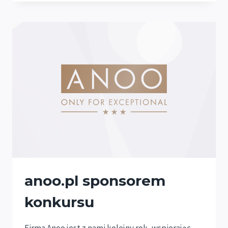
GENERALNYM
MAZOWIECKIEGO
FESTIWALU
PIĘKNA.
anoo.pl sponsorem
konkursu
Firma Anoo jest z nami kolejny rok, wspierając