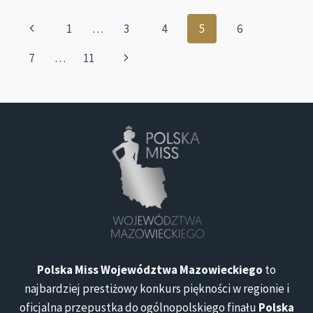
Nawigacja
Poprzednia
1
…
3
4
5
6
strony
strona
Następna
7
…
11
strona
Polska Miss Województwa Mazowieckiego
to
najbardziej prestiżowy konkurs piękności w regionie i
oficjalna przepustka do ogólnopolskiego finału
Polska