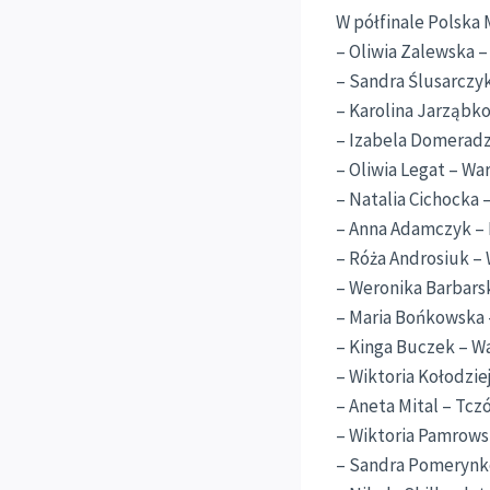
W półfinale Polska
– Oliwia Zalewska 
– Sandra Ślusarczy
– Karolina Jarząbko
– Izabela Domeradz
– Oliwia Legat – Wa
– Natalia Cichocka 
– Anna Adamczyk – 
– Róża Androsiuk – 
– Weronika Barbarsk
– Maria Bońkowska 
– Kinga Buczek – Wa
– Wiktoria Kołodzie
– Aneta Mital – Tcz
– Wiktoria Pamrows
– Sandra Pomerynko