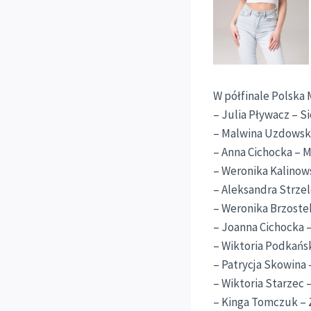
W półfinale Polska
– Julia Pływacz – S
– Malwina Uzdowska
– Anna Cichocka – 
– Weronika Kalinow
– Aleksandra Strze
– Weronika Brzostek
– Joanna Cichocka –
– Wiktoria Podkańsk
– Patrycja Skowina 
– Wiktoria Starzec 
– Kinga Tomczuk – Z