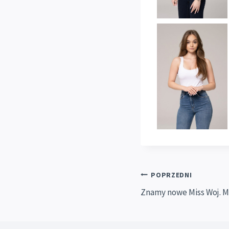
Nawigacja
POPRZEDNI
Znamy nowe Miss Woj. 
wpisu