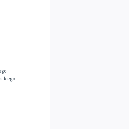
o
iego
ieckiego