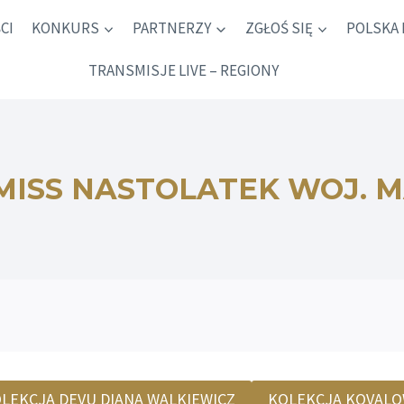
CI
KONKURS
PARTNERZY
ZGŁOŚ SIĘ
POLSKA 
TRANSMISJE LIVE – REGIONY
 MISS NASTOLATEK WOJ. 
LEKCJA DEVU DIANA WALKIEWICZ
KOLEKCJA KOVAL