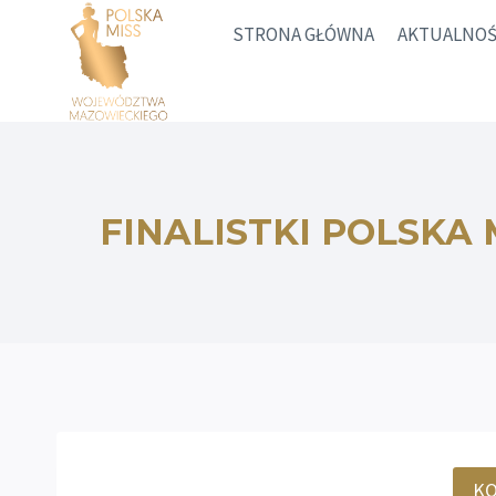
Przejdź
STRONA GŁÓWNA
AKTUALNOŚ
do
treści
FINALISTKI POLSKA
KO