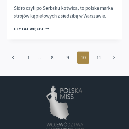
Sidro czyli po Serbsku kotwica, to polska marka
strojów kąpielowych z siedzibą w Warszawie.
SIDRO
CZYTAJ WIĘCEJ
SPONSOREM
TEGOROCZNEJ
EDYCJI
KONKURSU
Nawigacja
Poprzednia
Następn
1
…
8
9
10
11
strony
strona
strona