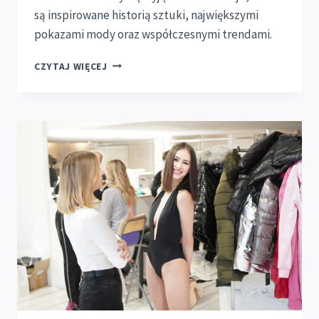
są inspirowane historią sztuki, największymi
pokazami mody oraz współczesnymi trendami.
COLIBRA
CZYTAJ WIĘCEJ
DREAM
SPONSOREM
KONKURSU
MISS
MAZOWSZA
2021