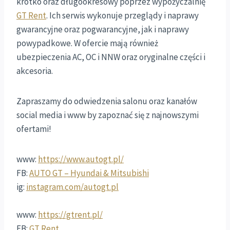
krótko oraz długookresowy poprzez wypożyczalnię
GT Rent
. Ich serwis wykonuje przeglądy i naprawy
gwarancyjne oraz pogwarancyjne, jak i naprawy
powypadkowe. W ofercie mają również
ubezpieczenia AC, OC i NNW oraz oryginalne części i
akcesoria.
Zapraszamy do odwiedzenia salonu oraz kanałów
social media i www by zapoznać się z najnowszymi
ofertami!
www:
https://www.autogt.pl/
FB:
AUTO GT – Hyundai & Mitsubishi
ig:
instagram.com/autogt.pl
www:
https://gtrent.pl/
FB:
GT Rent