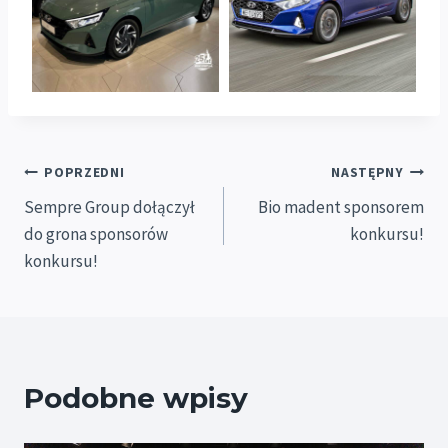
Nawigacja
POPRZEDNI
NASTĘPNY
Sempre Group dołączył
Bio madent sponsorem
wpisu
do grona sponsorów
konkursu!
konkursu!
Podobne wpisy