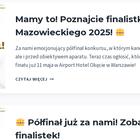
TEJ
WIOSNY!
Mamy to! Poznajcie finalist
Mazowieckiego 2025!
Za nami emocjonujący półfinał konkursu, w którym kand
ale i przed obiektywem aparatu. Teraz czas ogłosić, któ
finału już 11 maja w Airport Hotel Okęcie w Warszawie!
MAMY
CZYTAJ WIĘCEJ
TO!
POZNAJCIE
FINALISTKI
POLSKA
MISS
WOJ.
Półfinał już za nami! Zob
MAZOWIECKIEGO
2025!
finalistek!