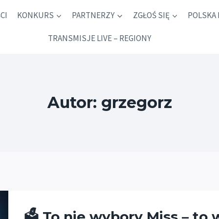
CI
KONKURS
PARTNERZY
ZGŁOŚ SIĘ
POLSKA 
TRANSMISJE LIVE – REGIONY
Autor: grzegorz
🗳 To nie wybory Miss – to