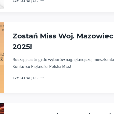
CZYTAJ WIĘCEJ
Z
WOŚP!
ZOSTAŃ
JUROREM
FINAŁU
POLSKA
Zostań Miss Woj. Mazowiec
MISS
WOJ.
2025!
MAZOWIECKIEGO
2025!
Ruszają castingi do wyborów najpiękniejszej mieszka
Konkursu Piękności Polska Miss!
ZOSTAŃ
CZYTAJ WIĘCEJ
MISS
WOJ.
MAZOWIECKIEGO
/
M.
ST.