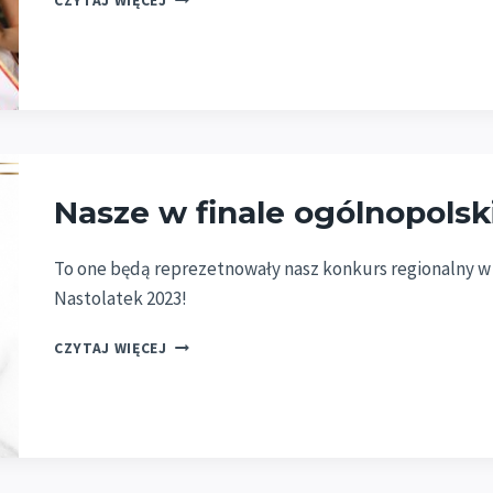
CZYTAJ WIĘCEJ
SIĘ
FINAŁ
OGÓLNOPOLSKI!
Nasze w finale ogólnopolsk
To one będą reprezetnowały nasz konkurs regionalny w o
Nastolatek 2023!
NASZE
CZYTAJ WIĘCEJ
W
FINALE
OGÓLNOPOLSKIM!