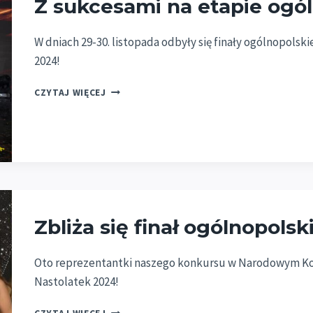
Z sukcesami na etapie ogó
WARSZAWY
2025!
W dniach 29-30. listopada odbyły się finały ogólnopolsk
2024!
Z
CZYTAJ WIĘCEJ
SUKCESAMI
NA
ETAPIE
OGÓLNOPOLSKIM!
Zbliża się finał ogólnopolski
Oto reprezentantki naszego konkursu w Narodowym Konk
Nastolatek 2024!
ZBLIŻA