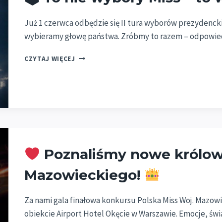
Już 1 czerwca odbędzie się II tura wyborów prezydencki
wybieramy głowę państwa. Zróbmy to razem – odpowiedz
🗳
CZYTAJ WIĘCEJ
TO
NIE
WYBORY
MISS
–
TO
WYBORY
PREZYDENTA
Poznaliśmy nowe królow
RP
Mazowieckiego!
Za nami gala finałowa konkursu Polska Miss Woj. Mazowi
obiekcie Airport Hotel Okęcie w Warszawie. Emocje, świa