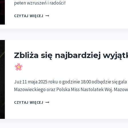
pełen wzruszeń i radości!
CZYTAJ WIĘCEJ
POZNALIŚMY
NOWE
KRÓLOWE
PIĘKNA
WOJ.
MAZOWIECKIEGO!
Zbliża się najbardziej wyją
Już 11 maja 2025 roku o godzinie 18:00 odbędzie się gala
Mazowieckiego oraz Polska Miss Nastolatek Woj. Mazow
ZBLIŻA
CZYTAJ WIĘCEJ
SIĘ
NAJBARDZIEJ
WYJĄTKOWY
WIECZÓR